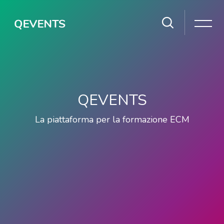
Salta [Cocoon] Slider style 2
QEVENTS
La piattaforma per la formazione ECM