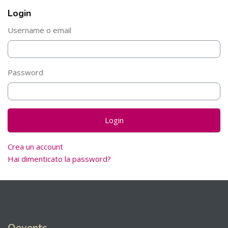
Login
Salta Login
Username o email
Password
Crea un account
Hai dimenticato la password?
Qevents